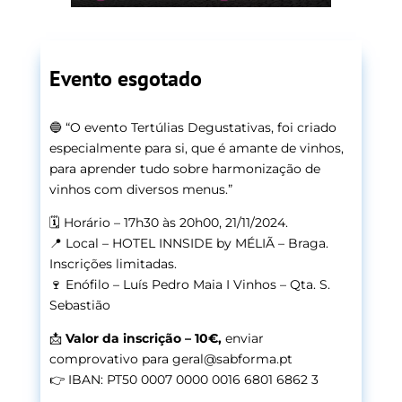
Evento esgotado
🔵
“
O evento Tertúlias Degustativas, foi criado
especialmente para si, que é amante de vinhos,
para aprender tudo sobre harmonização de
vinhos com diversos menus.”
🗓️ Horário – 17h30 às 20h00, 21/11/2024.
📍 Local –
HOTEL INNSIDE by MÉLIÃ – Braga.
Inscrições limitadas.
🍷 Enófilo – Luís Pedro Maia I
Vinhos – Qta. S.
Sebastião
📩
Valor da inscrição – 10€,
enviar
comprovativo para geral@sabforma.pt
👉 IBAN: PT50 0007 0000 0016 6801 6862 3