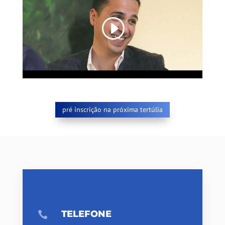
pré inscrição na próxima tertúlia
TELEFONE
