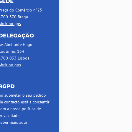
SEDE
Praça do Comércio nº25
4700-370 Braga
Abrir no gps
DELEGAÇÃO
Av. Almirante Gago
Coutinho, 164
1700-033 Lisboa
Abrir no gps
RGPD
Ao submeter o seu pedido
de contacto está a consentir
com a nossa política de
privacidade
Saber mais aqui