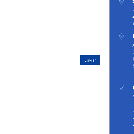


Enviar
N