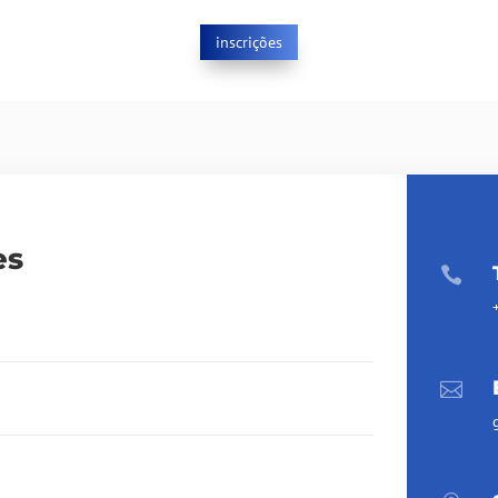
inscrições
es

