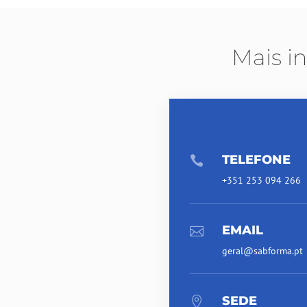
Mais i
TELEFONE

+351 253 094 266
EMAIL

geral@sabforma.pt
SEDE
