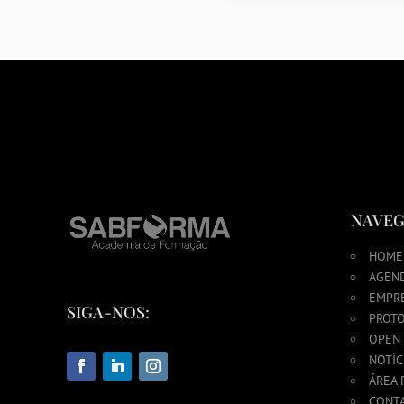
NAVEG
HOME
AGEN
EMPR
SIGA-NOS:
PROTO
OPEN
NOTÍC
ÁREA 
CONT