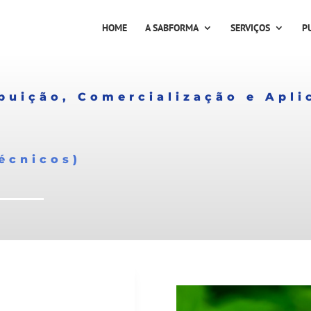
HOME
A SABFORMA
SERVIÇOS
P
ibuição, Comercialização e Apl
écnicos)