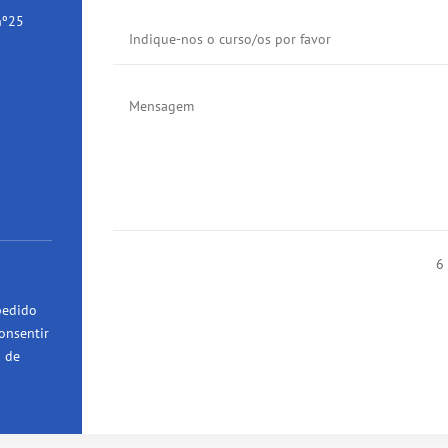
nº25
6
pedido
onsentir
a de