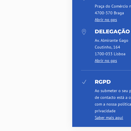
Praça do Comércio 
4700-370 Braga
Abrir no gps
DELEGAÇÃO

Av. Almirante Gago
Coutinho, 164
1700-033 Lisboa
Abrir no gps
RGPD
N
Ao submeter o seu 
de contacto está a c
com a nossa polític
privacidade
Saber mais aqui