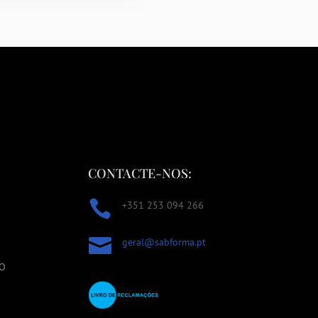
CONTACTE-NOS:

+351 253 094 266

geral@sabforma.pt
TO