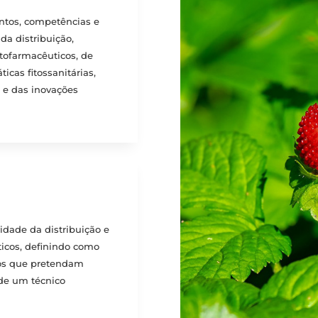
ntos, competências e
da distribuição,
itofarmacêuticos, de
icas fitossanitárias,
 e das inovações
ividade da distribuição e
ticos, definindo como
tos que pretendam
 de um técnico