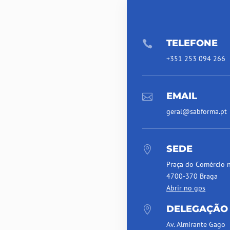
TELEFONE

+351 253 094 266
EMAIL

geral@sabforma.pt
SEDE

Praça do Comércio 
4700-370 Braga
Abrir no gps
DELEGAÇÃO

Av. Almirante Gago