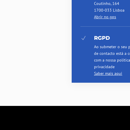
Coutinho, 164
1700-033 Lisboa
Abrir no gps
RGPD
N
Ao submeter o seu 
de contacto está a c
com a nossa polític
privacidade
Saber mais aqui