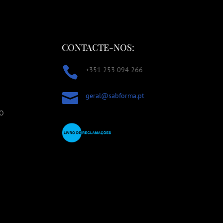
CONTACTE-NOS:

+351 253 094 266

geral@sabforma.pt
TO