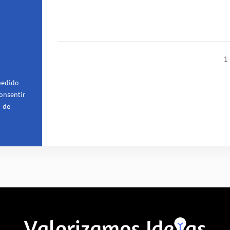
1
pedido
onsentir
a de