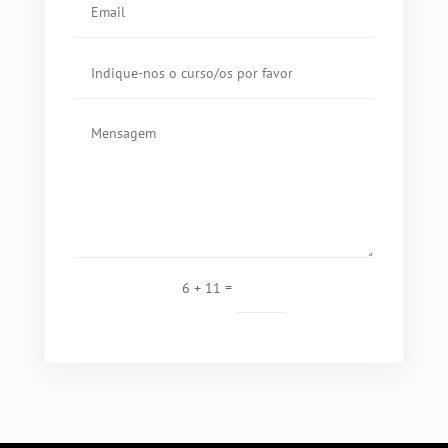
=
Enviar
6 + 11